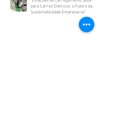
"Estações de Carregamento Solar
para Carros Elétricos: o Futuro da
Sustentabilidade Empresarial"
"Sistemas Híbridos: Segurança Energética
para Empresas que Não Podem Parar"
☀️ Energia solar + armazenamento
inteligente: a combinação que pode
revolucionar seus custos com
energia
"Sustentabilidade Empresarial: