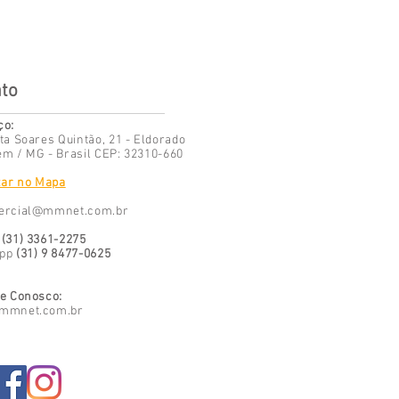
to
ço:
ta Soares Quintão, 21 - Eldorado
m / MG - Brasil CEP: 32310-660
zar no Mapa
ercial@mmnet.com.br
 (31) 3361-2275
App
(31) 9 8477-0625
e Conosco:
mmnet.com.br