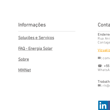
Informações
Conta
Endere
Soluções e Serviços
Rua Ani
Contage
FAQ - Energia Solar
Vizuali
✉:
com
Sobre
☎:
+55
MMNet
Whats
Trabalh
✉:
rh@