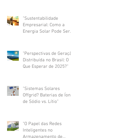
que pode revolucionar
seus custos com energia
"Sustentabilidade
Empresarial: Como a
Energia Solar Pode Ser
um Diferencial para a
Sua Marca"
"Perspectivas de Geração
Distribuída no Brasil: O
Que Esperar de 2025?"
"Sistemas Solares
Offgrid? Baterias de Íons
de Sódio vs. Lítio"
"O Papel das Redes
Inteligentes no
Armazenamento de