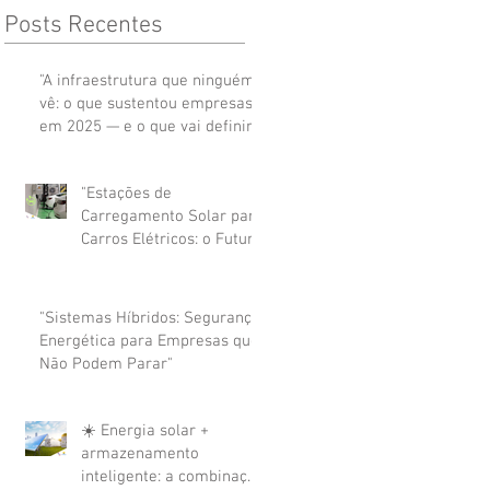
Posts Recentes
"A infraestrutura que ninguém
vê: o que sustentou empresas
em 2025 — e o que vai definir
2026"
"Estações de
Carregamento Solar para
Carros Elétricos: o Futuro
da Sustentabilidade
Empresarial"
"Sistemas Híbridos: Segurança
Energética para Empresas que
Não Podem Parar"
☀️ Energia solar +
armazenamento
inteligente: a combinação